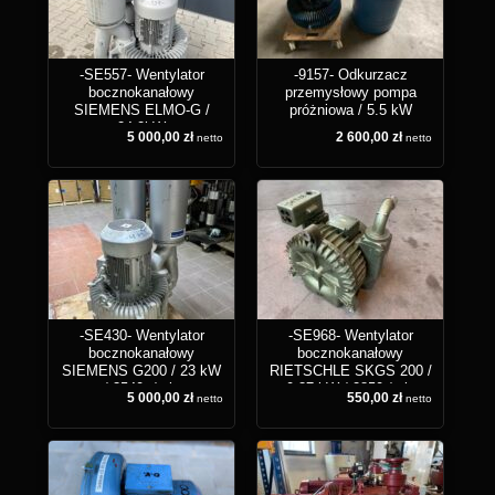
-SE557- Wentylator
-9157- Odkurzacz
bocznokanałowy
przemysłowy pompa
SIEMENS ELMO-G /
próżniowa / 5.5 kW
24.2kW
5 000,00 zł
2 600,00 zł
netto
netto
-SE430- Wentylator
-SE968- Wentylator
bocznokanałowy
bocznokanałowy
SIEMENS G200 / 23 kW
RIETSCHLE SKGS 200 /
/ 3540 r/min
0.37 kW / 2850r/min
5 000,00 zł
550,00 zł
netto
netto