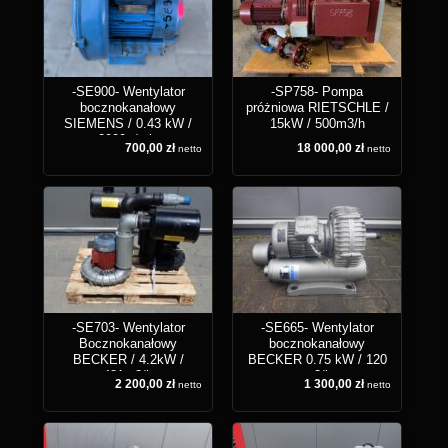
-SE900- Wentylator
-SP758- Pompa
bocznokanałowy
próżniowa RIETSCHLE /
SIEMENS / 0.43 kW /
15kW / 500m3/h
2900 r/min
700,00 zł
18 000,00 zł
netto
netto
-SE703- Wentylator
-SE665- Wentylator
Bocznokanałowy
bocznokanałowy
BECKER / 4.2kW /
BECKER 0.75 kW / 120
481m3/h
m3/h
2 200,00 zł
1 300,00 zł
netto
netto