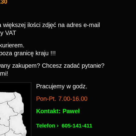
130
 większej ilości zdjęć na adres e-mail
ry VAT
kurierem.
oza granicę kraju !!!
wany zakupem? Chcesz zadać pytanie?
ami!
Pracujemy w godz.
Pon-Pt. 7.00-16.00
Kontakt: Paweł
Telefon ›
605-141-411