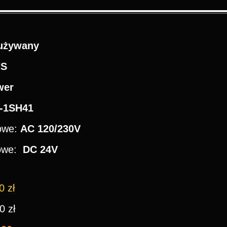
używany
NS
wer
-1SH41
iowe:
AC 120/230V
iowe:
DC 24V
 zł
0 zł