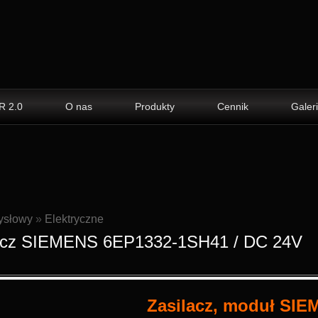
R 2.0
O nas
Produkty
Cennik
Galer
ysłowy
»
Elektryczne
lacz SIEMENS 6EP1332-1SH41 / DC 24V
Zasilacz, moduł SI