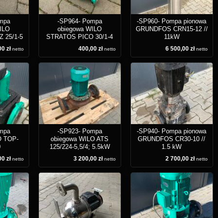
mpa
-SP964- Pompa
-SP960- Pompa pionowa
ILO
obiegowa WILO
GRUNDFOS CRN15-12 //
 25/1-5
STRATOS PICO 30/1-4
11kW
0 zł
400,00 zł
6 500,00 zł
netto
netto
netto
mpa
-SP923- Pompa
-SP940- Pompa pionowa
O TOP-
obiegowa WILO ATS
GRUNDFOS CR30-10 //
0
125/224-5,5/4; 5.5kW
1.5 kW
0 zł
3 200,00 zł
2 700,00 zł
netto
netto
netto