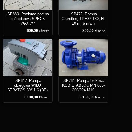
-SP880- Pozioma pompa
-SP472- Pompa
odśrodkowa SPECK
Grundfos, TPE32-180, H:
VGX 7/7
10 m, 6 m3/h
600,00 zł
800,00 zł
netto
netto
-SP817- Pompa
-SP781- Pompa blokowa
obiegowa WILO
KSB ETABLOC MN 065-
STRATOS 30/11-6 (DE)
200/224 M10
1 100,00 zł
3 100,00 zł
netto
netto