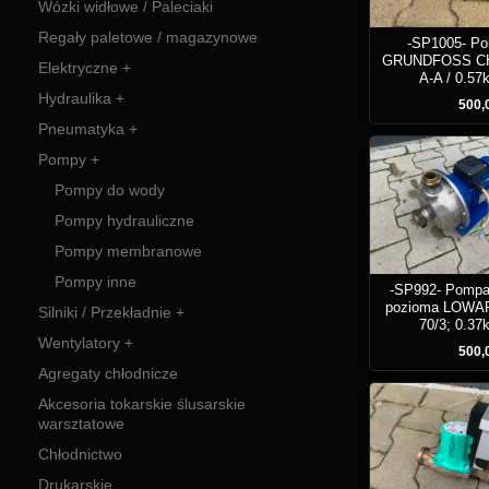
Wózki widłowe / Paleciaki
Regały paletowe / magazynowe
-SP1005- P
GRUNDFOSS CH
Elektryczne +
A-A / 0.5
Hydraulika +
500,0
Pneumatyka +
Pompy +
Pompy do wody
Pompy hydrauliczne
Pompy membranowe
Pompy inne
-SP992- Pompa
pozioma LOWA
Silniki / Przekładnie +
70/3; 0.3
Wentylatory +
500,0
Agregaty chłodnicze
Akcesoria tokarskie ślusarskie
warsztatowe
Chłodnictwo
Drukarskie