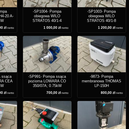
ompa
-SP1004- Pompa
-SP1003- Pompa
4-20 A-
obiegowa WILO
obiegowa WILO
7kW
STRATOS 40/1-4
STRATOS 40/1-8
0 zł
1 000,00 zł
1 200,00 zł
netto
netto
netto
 ssąca
-SP991- Pompa ssąca
-9873- Pompa
RA CEA
pozioma LOWARA CO
membranowa THOMAS
7kW
350/07A; 0.75kW
LP-150H
0 zł
700,00 zł
800,00 zł
netto
netto
netto