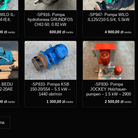
WILO IL-
-SP916- Pompa
-SP947- Pompa WILO
4-IE4;
hydroforowa GRUNDFOS
IL125/210-5,5/4; 5.5kW
CHI2-50; 0.82 kW
0 zł
600,00 zł
4 900,00 zł
netto
netto
netto
a BEDU
-SP833- Pompa KSB
-SP830- Pompa
2-20AE
150-20/554 – 5.5 kW –
JOCKEY Holzhauer-
1440 obr/min
pumpen – 1.5 kW – 2900
obr/min
0 zł
1 300,00 zł
2 500,00 zł
netto
netto
netto
pna