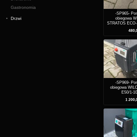
Gastronomia
-SP965- Po
Drzwi
obiegowa W
STRATOS ECO-Z
480,0
-SP969- Po
obiegowa WIL
E50/1-1
1 200,0