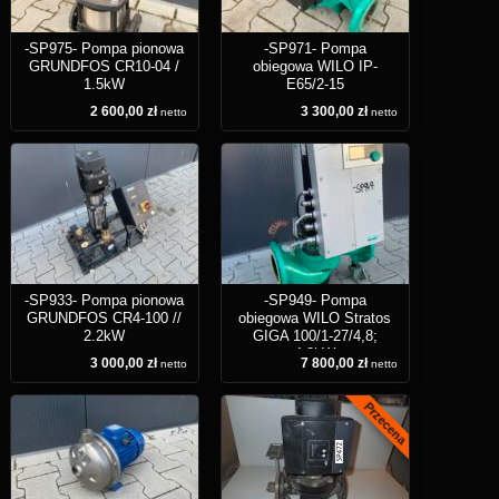
-SP975- Pompa pionowa
-SP971- Pompa
GRUNDFOS CR10-04 /
obiegowa WILO IP-
1.5kW
E65/2-15
2 600,00 zł
3 300,00 zł
netto
netto
-SP933- Pompa pionowa
-SP949- Pompa
GRUNDFOS CR4-100 //
obiegowa WILO Stratos
2.2kW
GIGA 100/1-27/4,8;
4.8kW
3 000,00 zł
7 800,00 zł
netto
netto