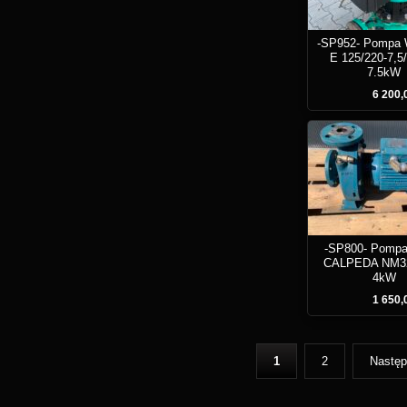
-SP952- Pompa 
E 125/220-7,5/
7.5kW
6 200,0
-SP800- Pomp
CALPEDA NM3
4kW
1 650,0
1
2
Nastę