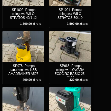
-SP1002- Pompa
-SP1001- Pompa
obiegowa WILO
obiegowa WILO
STRATOS 40/1-12
STRATOS 50/1-9
1 300,00 zł
1 500,00 zł
netto
netto
-SP978- Pompa
-SP966- Pompa
zanurzeniowa KSB
obiegowa LOWARA
AMADRAINER A507
ECOCIRC BASIC 25-
6/180
400,00 zł
320,00 zł
netto
netto